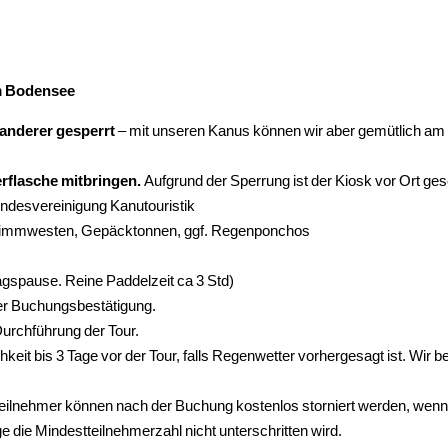
em Bodensee
Wanderer gesperrt
– mit unseren Kanus können wir aber gemütlich am 
erflasche mitbringen.
Aufgrund der Sperrung ist der Kiosk vor Ort ge
ndesvereinigung Kanutouristik
wimmwesten, Gepäcktonnen, ggf. Regenponchos
tagspause. Reine Paddelzeit ca 3 Std)
der Buchungsbestätigung.
urchführung der Tour.
eit bis 3 Tage vor der Tour, falls Regenwetter vorhergesagt ist. Wir beh
Teilnehmer können nach der Buchung kostenlos storniert werden, wenn
e die Mindestteilnehmerzahl nicht unterschritten wird.