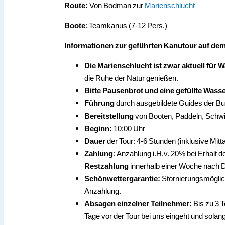
Route:
Von Bodman zur
Marienschlucht
Boote
: Teamkanus (7-12 Pers.)
Informationen zur geführten Kanutour auf d
Die Marienschlucht ist zwar aktuell für 
die Ruhe der Natur genießen.
Bitte Pausenbrot und eine gefüllte Wass
Führung
durch ausgebildete Guides der Bu
Bereitstellung
von Booten, Paddeln, Sch
Beginn:
10:00 Uhr
Dauer
der Tour: 4-6 Stunden (inklusive Mit
Zahlung
: Anzahlung i.H.v. 20% bei Erhalt 
Restzahlung
innerhalb einer Woche nach D
Schönwettergarantie:
Stornierungsmöglichk
Anzahlung.
Absagen einzelner Teilnehmer:
Bis zu 3 
Tage vor der Tour bei uns eingeht und solang