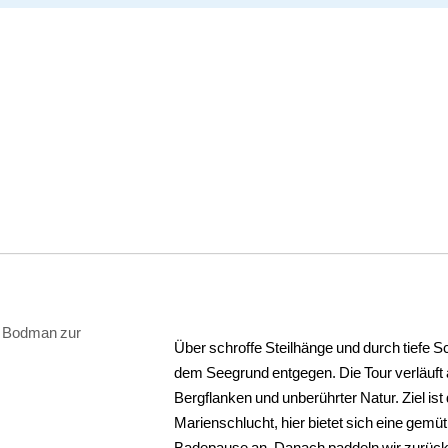
Über schroffe Steilhänge und durch tiefe S
dem Seegrund entgegen. Die Tour verläuft
Bergflanken und unberührter Natur. Ziel ist
Marienschlucht, hier bietet sich eine gemü
Badepause an. Danach paddeln wir zurüc