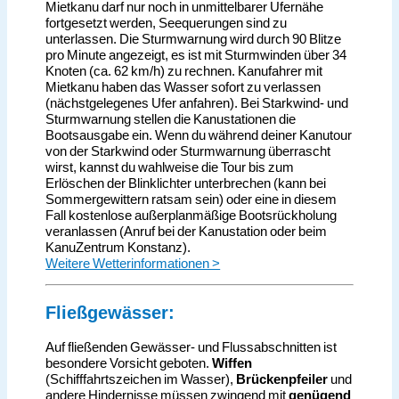
Mietkanu darf nur noch in unmittelbarer Ufernähe
fortgesetzt werden, Seequerungen sind zu
unterlassen. Die Sturmwarnung wird durch 90 Blitze
pro Minute angezeigt, es ist mit Sturmwinden über 34
Knoten (ca. 62 km/h) zu rechnen. Kanufahrer mit
Mietkanu haben das Wasser sofort zu verlassen
(nächstgelegenes Ufer anfahren). Bei Starkwind- und
Sturmwarnung stellen die Kanustationen die
Bootsausgabe ein. Wenn du während deiner Kanutour
von der Starkwind oder Sturmwarnung überrascht
wirst, kannst du wahlweise die Tour bis zum
Erlöschen der Blinklichter unterbrechen (kann bei
Sommergewittern ratsam sein) oder eine in diesem
Fall kostenlose außerplanmäßige Bootsrückholung
veranlassen (Anruf bei der Kanustation oder beim
KanuZentrum Konstanz).
Weitere Wetterinformationen >
Fließgewässer:
Auf fließenden Gewässer- und Flussabschnitten ist
besondere Vorsicht geboten.
Wiffen
(Schifffahrtszeichen im Wasser),
Brückenpfeiler
und
andere Hindernisse müssen zwingend mit
genügend