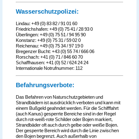
Wasserschutzpolizei
:
Lindau: +49 (0) 83 82 / 91 01 60
Friedrichshafen: +49 (0) 75 41 / 28 93 0
Überlingen: +49 (0) 75 51 / 94 95 90
Konstanz: +49 (0) 75 31 / 59 02 0
Reichenau: +49 (0) 75 34 / 97 19 0
Bregenzer Bucht: +43 (0) 55 74 / 666 06
Rorschach: +41 (0) 71 / 846 60 70
Schaffhausen: +41 (0) 52 / 624 24 24
Internationale Notrufnummer: 112
Befahrungsverbote:
Das Befahren von Naturschutzgebieten und
Strandbädern ist ausdrücklich verboten und kann mit
einem Bußgeld geahndet werden. Für die Schifffahrt
(auch Kanus) gesperrte Bereiche sind in der Regel
durch rot-weiß-rote Schilder oder Bojen markiert,
Strandbäder oft auch durch gelbe oder weiße Bojen.
Der gesperrte Bereich wird durch die Linie zwischen
den Bojen begrenzt. Auch außerhalb von