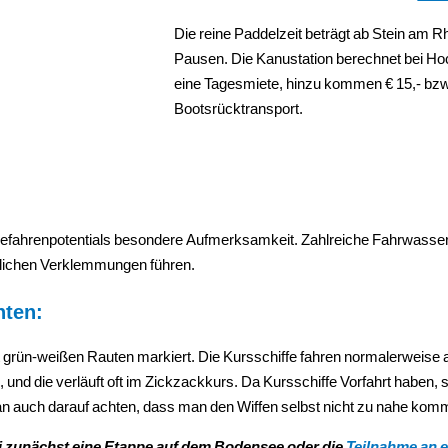
Die reine Paddelzeit beträgt ab Stein am Rhe
Pausen. Die Kanustation berechnet bei Ho
eine Tagesmiete, hinzu kommen € 15,- bzw
Bootsrücktransport.
 Gefahrenpotentials besondere Aufmerksamkeit. Zahlreiche Fahrwasse
rlichen Verklemmungen führen.
hten:
mit grün-weißen Rauten markiert. Die Kursschiffe fahren normalerweise 
, und die verläuft oft im Zickzackkurs. Da Kursschiffe Vorfahrt haben, 
man auch darauf achten, dass man den Wiffen selbst nicht zu nahe komm
i zunächst eine Etappe auf dem Bodensee oder die
Teilnahme an e