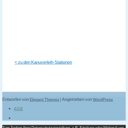
< zu den Kanuverleih-Stationen
Entworfen von
| Angetrieben von
Elegant Themes
WordPress
AGB
Zum Ändern Ihrer Datenschutzeinstellung, z.B. Erteilung oder Widerruf von